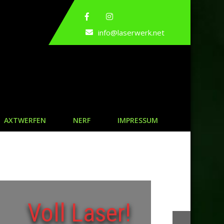
info@laserwerk.net
AXTWERFEN
NERF
IMPRESSUM
Voll Laser!