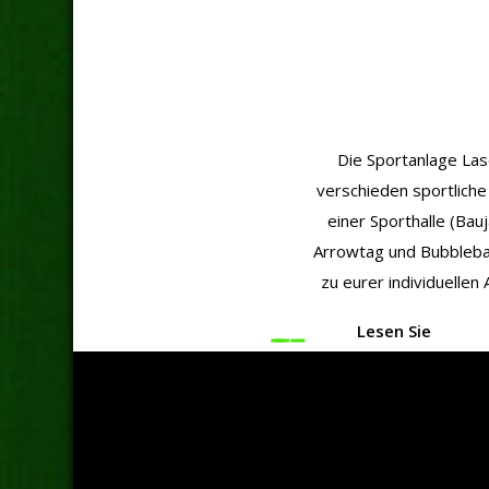
Die Sportanlage Las
verschieden sportliche
einer Sporthalle (Bau
Arrowtag und Bubbleball
zu eurer individuellen
Lasertag
Arrowtag
Bubbleball
Lesen Sie
Lesen Sie
Lesen Sie
mehr dazu.
mehr dazu.
mehr dazu.