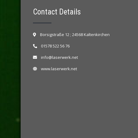
Contact Details
Borsigstraße 12 ; 24568 Kaltenkirchen
01578 522 56 76
info@laserwerk.net
www.laserwerk.net