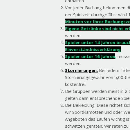
Vor jeder Buchung bekommen die 
der Spielzeit durchgeführt wird.
Minuten vor Ihrer Buchungszei
Eigene Getränke sind nicht er
werden.
Spieler unter 14 Jahren brauc
Einverständnisserklärung
.
Spieler unter 16 Jahren
,
müssen
werden.
Stornierungen:
Bei jedem Ticke
Stornierungsgebühr von 5,00 € 
kostenfrei.
Die Gruppen werden meist in 2 
gelten dann entsprechende Spiel
Die Bekleidung: Diese richtet sic
wir Sportklamotten und oder Wec
Angeboten das Laufen wichtig ist
schwitzen geraten. Wir raten z