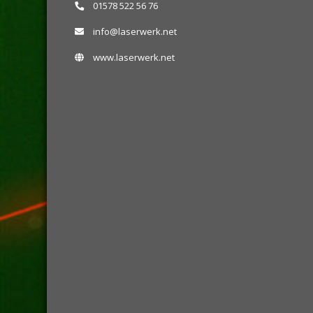
01578 522 56 76
info@laserwerk.net
www.laserwerk.net