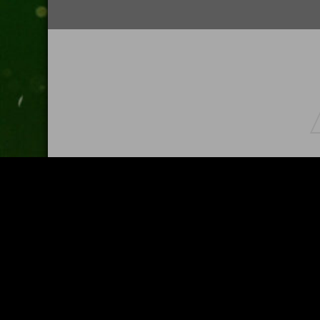
© Copyright 2021 – Urheberrechtshinweis Alle Inhalte di
ausdrücklich anders gekennzeichnet, bei Björn Petersen
veröffentlichte Inhalte, sind als solche gekennzeic
Bilder oder Texte unerlaubt kopiert), macht