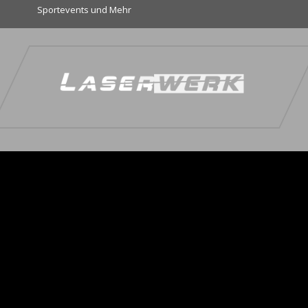
Sportevents und Mehr
eses Website, insbesondere Texte, Fotografien und Grafiken, sind urheberr
. Bitte fragen Sie [mich, falls Sie die Inhalte dieses Internetangebotes 
hnet. Sie dürfen entsprechend den angegebenen Lizenzbedingungen verwend
 sich gem. §§ 106 ff UrhG strafbar, wird zudem kostenpflichtig abgemahnt 