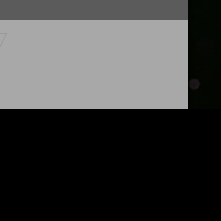
echtlich geschützt. Das Urheberrecht liegt, soweit nicht
verwenden möchten. Unter der „Creative Commons“-Lizenz“
et werden. Wer gegen das Urheberrecht verstößt (z.B.
und muss Schadensersatz leisten (§ 97 UrhG).