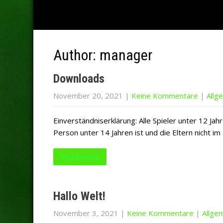
Author:
manager
Downloads
November 20, 2021
|
Keine Kommentare
|
Allg
Einverständniserklärung: Alle Spieler unter 12 Ja
Person unter 14 Jahren ist und die Eltern nicht 
Read More
Hallo Welt!
November 3, 2021
|
Keine Kommentare
|
Allge